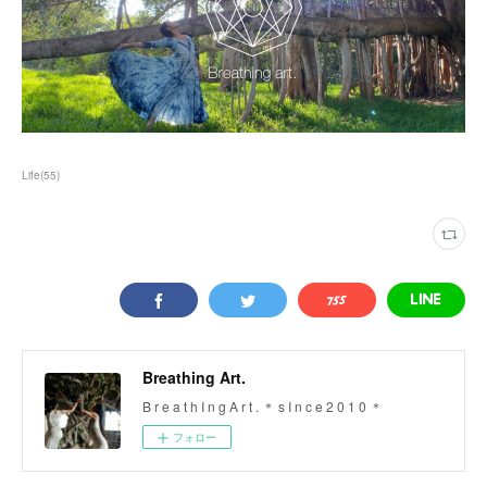
Life
(
55
)
Breathing Art.
B r e a t h I n g A r t . ＊ s I n c e 2 0 1 0 ＊
フォロー