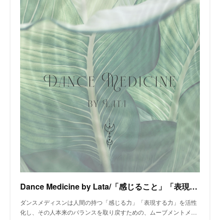
Dance Medicine by Lata/「感じること」「表現すること」「空間性」「創造性」という要素が加わった身体運動であるダンスは女性にとって最適なyoga。
ダンスメディスンは人間の持つ「感じる力」「表現する力」を活性
化し、その人本来のバランスを取り戻すための、ムーブメントメ…