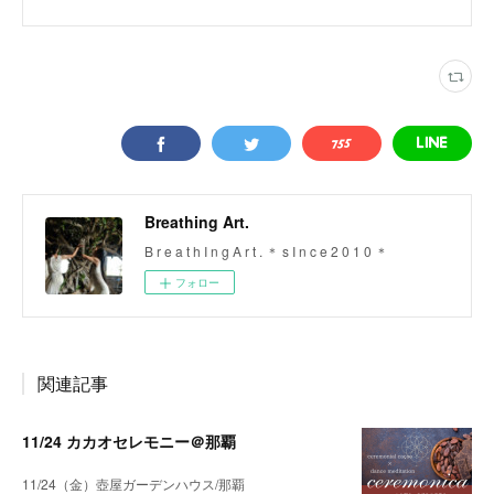
Breathing Art.
B r e a t h I n g A r t . ＊ s I n c e 2 0 1 0 ＊
フォロー
関連記事
11/24 カカオセレモニー＠那覇
11/24（金）壺屋ガーデンハウス/那覇