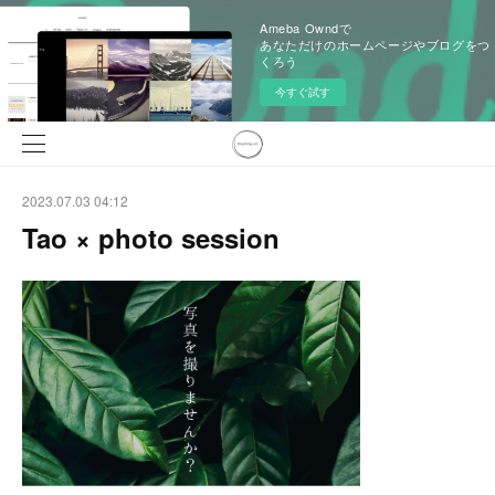
Ameba Owndで
あなただけのホームページやブログをつ
くろう
今すぐ試す
2023.07.03 04:12
Tao × photo session