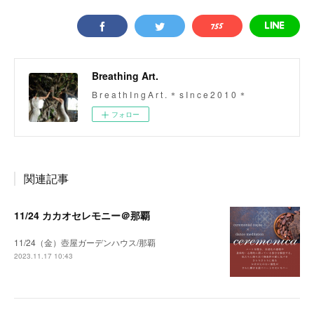
Breathing Art.
B r e a t h I n g A r t . ＊ s I n c e 2 0 1 0 ＊
フォロー
関連記事
11/24 カカオセレモニー＠那覇
11/24（金）壺屋ガーデンハウス/那覇
2023.11.17 10:43