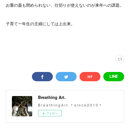
お重の蓋も閉められない、仕切りが使えないのが来年への課題。
子育て一年生の主婦にしては上出来。
Breathing Art.
B r e a t h I n g A r t . ＊ s I n c e 2 0 1 0 ＊
フォロー