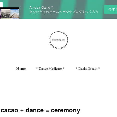
Ameba Owndで
今す
あなただけのホームページやブログをつくろう
Home
＊Dance Medicine＊
＊Dakini Breath＊
 cacao + dance = ceremony