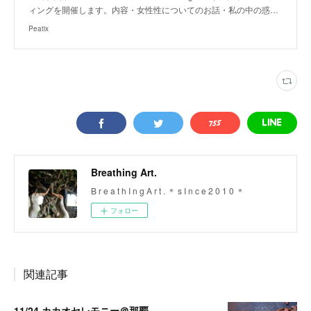
ィングを開催します。内容・女性性についてのお話・私の中の惑…
Peatix
Breathing Art.
B r e a t h I n g A r t . ＊ s I n c e 2 0 1 0 ＊
フォロー
関連記事
11/24 カカオセレモニー＠那覇