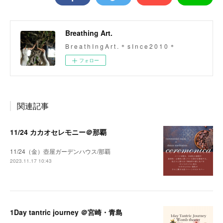
Breathing Art.
B r e a t h I n g A r t . ＊ s I n c e 2 0 1 0 ＊
フォロー
関連記事
11/24 カカオセレモニー＠那覇
11/24（金）壺屋ガーデンハウス/那覇
2023.11.17 10:43
1Day tantric journey ＠宮崎・青島