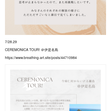
7/28.29
CEREMONICA TOUR! ＠伊是名島
https://www.breathing-art.site/posts/44710984