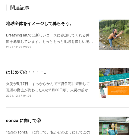
関連記事
地球全体をイメージして暮らそう。
Breathing art.では新しいコースに参加してくれる仲
間を募集しています。もっともっと地球を優しい場…
2021.12.29 23:29
はじめての・・・・。
火災が5月7日。すっからかんで市営住宅に避難して
瓦礫の撤去が終わったのが6月20日頃。火災の前か…
2021.12.17 04:26
sonzaiに向けて②
12/3の sonzai に向けて、私がどのようにしてこの