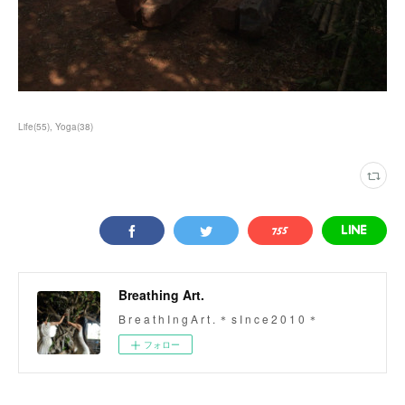
Life
(
55
)
Yoga
(
38
)
Breathing Art.
B r e a t h I n g A r t . ＊ s I n c e 2 0 1 0 ＊
フォロー