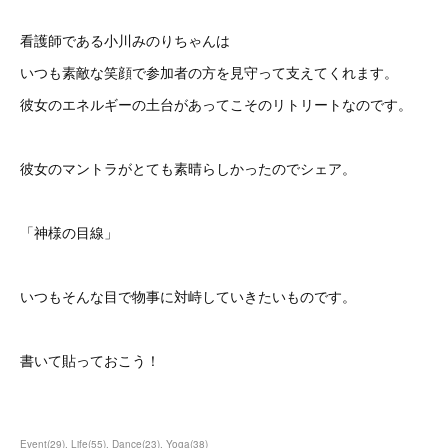
看護師である小川みのりちゃんは
いつも素敵な笑顔で参加者の方を見守って支えてくれます。
彼女のエネルギーの土台があってこそのリトリートなのです。
彼女のマントラがとても素晴らしかったのでシェア。
「神様の目線」
いつもそんな目で物事に対峙していきたいものです。
書いて貼っておこう！
Event
(
29
)
Life
(
55
)
Dance
(
23
)
Yoga
(
38
)