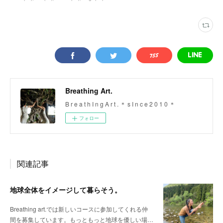
Breathing Art.
B r e a t h I n g A r t . ＊ s I n c e 2 0 1 0 ＊
フォロー
関連記事
地球全体をイメージして暮らそう。
Breathing art.では新しいコースに参加してくれる仲
間を募集しています。もっともっと地球を優しい場…