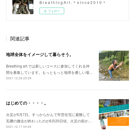
B r e a t h I n g A r t . ＊ s I n c e 2 0 1 0 ＊
フォロー
関連記事
地球全体をイメージして暮らそう。
Breathing art.では新しいコースに参加してくれる仲
間を募集しています。もっともっと地球を優しい場…
2021.12.29 23:29
はじめての・・・・。
火災が5月7日。すっからかんで市営住宅に避難して
瓦礫の撤去が終わったのが6月20日頃。火災の前か…
2021.12.17 04:26