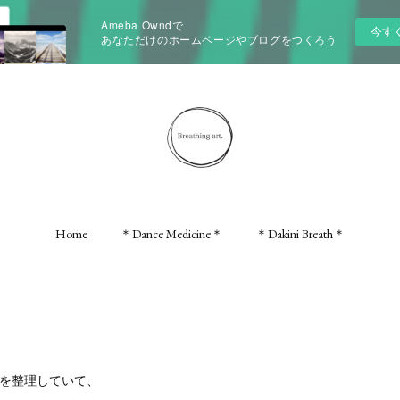
Ameba Owndで
今す
あなただけのホームページやブログをつくろう
Home
＊Dance Medicine＊
＊Dakini Breath＊
ネルを整理していて、