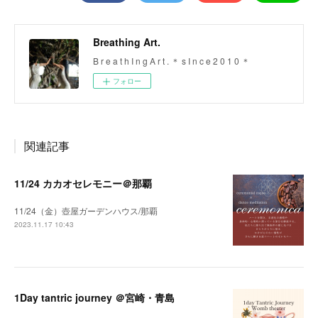
Breathing Art.
B r e a t h I n g A r t . ＊ s I n c e 2 0 1 0 ＊
フォロー
関連記事
11/24 カカオセレモニー＠那覇
11/24（金）壺屋ガーデンハウス/那覇
2023.11.17 10:43
1Day tantric journey ＠宮崎・青島