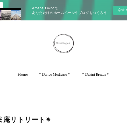
Ameba Owndで
今す
あなただけのホームページやブログをつくろう
Home
＊Dance Medicine＊
＊Dakini Breath＊
庵リトリート✴︎